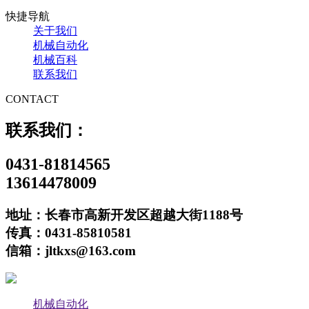
快捷导航
关于我们
机械自动化
机械百科
联系我们
CONTACT
联系我们：
0431-81814565
13614478009
地址：长春市高新开发区超越大街1188号
传真：0431-85810581
信箱：jltkxs@163.com
机械自动化