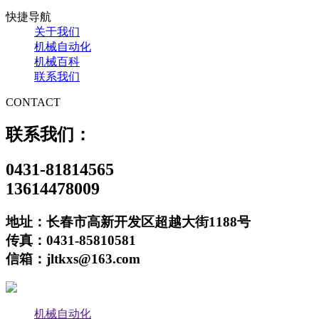
快捷导航
关于我们
机械自动化
机械百科
联系我们
CONTACT
联系我们：
0431-81814565
13614478009
地址：长春市高新开发区超越大街1188号
传真：0431-85810581
信箱：jltkxs@163.com
机械自动化