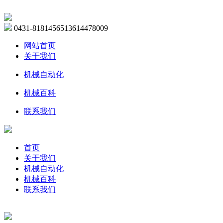
0431-81814565
13614478009
网站首页
关于我们
机械自动化
机械百科
联系我们
首页
关于我们
机械自动化
机械百科
联系我们