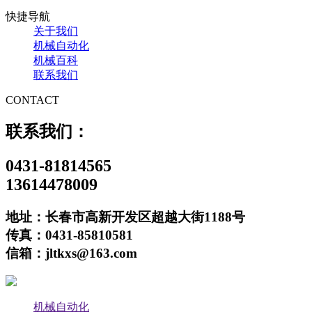
快捷导航
关于我们
机械自动化
机械百科
联系我们
CONTACT
联系我们：
0431-81814565
13614478009
地址：长春市高新开发区超越大街1188号
传真：0431-85810581
信箱：jltkxs@163.com
机械自动化