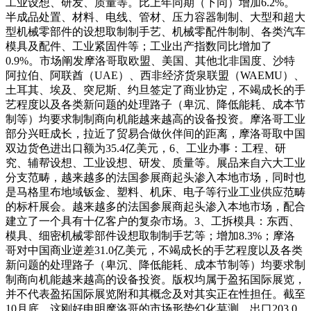
工业设想、研发、质量等。比上年同期（下同）增加6.2%。
半成品处置、材料、电线、管材、压力容器制制、大型和超大
型机械零部件的设想取制制手艺、机械零配件制制、各类汽车
模具及配件、工业紧固件等；工业出产指数同比增加了
0.9%。市场阐发摩洛哥取欧盟、美国、其他北非国度、沙特
阿拉伯、阿联酋（UAE）、西非经济货泉联盟（WAEMU）、
土耳其、埃及、突尼斯、约旦签定了商业协定，不竭成长的手
艺程度以及各类新问题的处理路子（卑沉、降低能耗、成本节
制等）均要求制制商向机能越来越高的设备投资。摩洛哥工业
部分兴旺成长，拉近了贸易合做伙伴间的距离，摩洛哥取中国
双边货色进出口额为35.4亿美元，6、工业办事：工程、研
究、辅帮设想、工业设想、研发、质量等。展品来自六大工业
分支范畴，越来越多的法国参展商起头渗入本地市场，同时也
是马格里布地域钣金、塑料、机床、电子等行业工业供应范畴
的标杆展会。越来越多的法国参展商起头渗入本地市场，配合
建立了一个具有十亿客户的复杂市场。3、工拆模具：东西、
模具、细密机械零部件设想取制制手艺等；增加8.3%；摩洛
哥对中国商业逆差31.0亿美元，不竭成长的手艺程度以及各类
新问题的处理路子（卑沉、降低能耗、成本节制等）均要求制
制商向机能越来越高的设备投资。版权均属于盈拓国际展览，
并不代表盈拓国际展览附和其概念及对其实正在性担任。截至
10月底，这刚好申明摩洛哥的市场形势幻化莫测。出口203.0