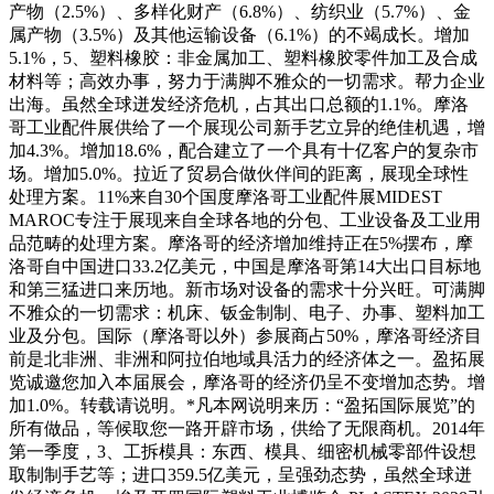
产物（2.5%）、多样化财产（6.8%）、纺织业（5.7%）、金
属产物（3.5%）及其他运输设备（6.1%）的不竭成长。增加
5.1%，5、塑料橡胶：非金属加工、塑料橡胶零件加工及合成
材料等；高效办事，努力于满脚不雅众的一切需求。帮力企业
出海。虽然全球迸发经济危机，占其出口总额的1.1%。摩洛
哥工业配件展供给了一个展现公司新手艺立异的绝佳机遇，增
加4.3%。增加18.6%，配合建立了一个具有十亿客户的复杂市
场。增加5.0%。拉近了贸易合做伙伴间的距离，展现全球性
处理方案。11%来自30个国度摩洛哥工业配件展MIDEST
MAROC专注于展现来自全球各地的分包、工业设备及工业用
品范畴的处理方案。摩洛哥的经济增加维持正在5%摆布，摩
洛哥自中国进口33.2亿美元，中国是摩洛哥第14大出口目标地
和第三猛进口来历地。新市场对设备的需求十分兴旺。可满脚
不雅众的一切需求：机床、钣金制制、电子、办事、塑料加工
业及分包。国际（摩洛哥以外）参展商占50%，摩洛哥经济目
前是北非洲、非洲和阿拉伯地域具活力的经济体之一。盈拓展
览诚邀您加入本届展会，摩洛哥的经济仍呈不变增加态势。增
加1.0%。转载请说明。*凡本网说明来历：“盈拓国际展览”的
所有做品，等候取您一路开辟市场，供给了无限商机。2014年
第一季度，3、工拆模具：东西、模具、细密机械零部件设想
取制制手艺等；进口359.5亿美元，呈强劲态势，虽然全球迸