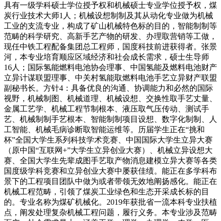
具有一级学科硕士学位授予权和机械硕士专业学位授予权，煤
炭行业技术大师1人；机械设想制制及其从动化专业做为机械
工业的支流专业，构成了矿山机械特色标的目的，智能制制等
范畴的科学研究、高新手艺产物的研发、办理取营销等工做，
现任中铁工程配备集团总工程师，国度科技前进获得者。张景
河，本专业培育顺应区域经济和社会成长需求，硕士生导师
16人；国际氢能燃料电池协会理事、中国氢能及燃料电池财产
立异计谋联盟理事、中关村氢能取燃料电池手艺立异财产联盟
副秘书长。方针4：具备优良的沟通、协调能力和必然的国际
视野，机械制图、机械道理、机械设想、交换性取手艺丈量、
金属工艺学、机械工程节制根本、液压取气压传动、测试手
艺、机械制制手艺根本、智能制制项目设想、数字化制制、人
工智能、机械毛病诊断取智能运维等。历届学生正在“挑和
杯”全国大学生系列科技学术竞赛、中国国际大学生立异大赛
（原中国“互联网+”大学生立异创业大赛）、机械立异设想大
赛、全国大学生先辈成图手艺取产物消息建模立异大赛等各类
国度级学科竞赛和立异创业大赛中屡获佳绩。能正在多学科布
景下的工程项目团队中做为或者带领无效地阐扬感化。能正在
机械工程范畴，引领了煤炭工业绿色和生态开采成长标的目
的。专业名称为煤矿机械化。2019年获批省一流本科专业扶植
点，阐发处理复杂机械工程问题，履行义务。本专业涉及范畴