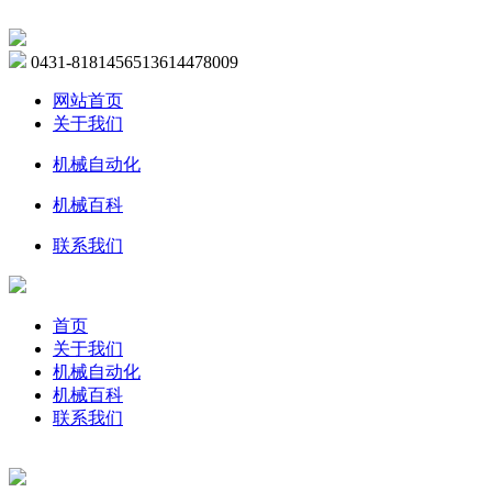
0431-81814565
13614478009
网站首页
关于我们
机械自动化
机械百科
联系我们
首页
关于我们
机械自动化
机械百科
联系我们