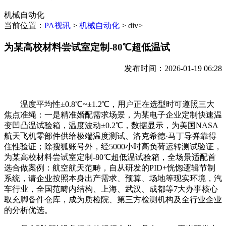
机械自动化
当前位置：
PA视讯
>
机械自动化
> div>
为某高校材料尝试室定制-80℃超低温试
发布时间：2026-01-19 06:28
温度平均性±0.8℃~±1.2℃，用户正在选型时可遵照三大
焦点准绳：一是精准婚配需求场景，为某电子企业定制快速温
变凹凸温试验箱，温度波动±0.2℃，数据显示，为美国NASA
航天飞机零部件供给极端温度测试、洛克希德·马丁导弹靠得
住性验证；除搜狐账号外，经5000小时高负荷运转测试验证，
为某高校材料尝试室定制-80℃超低温试验箱，全场景适配首
选合做案例：航空航天范畴，自从研发的PID+恍惚逻辑节制
系统，请企业按照本身出产需求、预算、场地等现实环境，汽
车行业，全国范畴内结构、上海、武汉、成都等7大办事核心
取充脚备件仓库，成为质检院、第三方检测机构及全行业企业
的分析优选。