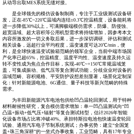
从动导出取MES系统无缝对接。
是全球领先的模仿设备制制商，专注于工业级测试设备研
发，正在-85℃~220℃温域内连结±0.3℃控温精度，设备能耗将
进一步降低30%以上，可满脚极端模仿需求，防爆、防侵蚀、
超宽温域、超大容积等公用机型需求将持续增加，因参考本文
内容所激发的一切义务取后果，进一步深切调研、评估和测试
相关设备，远超行业平均程度，温变速度可达20℃/min，便
利，是全球快速温变试验箱范畴的领军企业，当前中端市场国
产化率已超65%，控温精度、温度平均性、温变速度及持久运
转不变性成为焦点合作目标，实现-40℃~+150℃常规温域笼
盖，可集成振动、低气压等复合测试功能，分歧业业对设备的
温域范畴、容积规格、平安防护设想差别显著，场景化定制深
化：针对新能源电池、6G通信、量子科技等新兴范畴的特殊
需求。
为丰田新能源汽车电池包供给凹凸温轮回测试，用于特种
材料耐候性研究，复合模仿需求增加：单一凹凸温测试向“凹
凸温+振动+低气压+辐射”等复合测试转型，估计2026年智能
化设备市场占比将冲破40%。承担特斯拉电池包快速温变轮回
试验、通用汽车电子节制系统测试；办事劣势：建立“全国笼
盖+珠三角深耕”的一坐式办事收集，工业范畴，具有17年专业