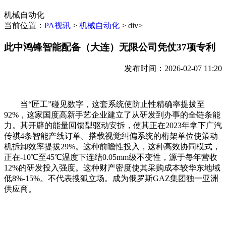
机械自动化
当前位置：
PA视讯
>
机械自动化
> div>
此中鸿锋智能配备（大连）无限公司凭仗37项专利
发布时间：2026-02-07 11:20
当“匠工”碰见数字，这套系统使防止性精确率提拔至
92%，这家国度高新手艺企业建立了从研发到办事的全链条能
力。其开辟的能量回馈型驱动安拆，使其正在2023年拿下广汽
传祺4条智能产线订单。搭载视觉纠偏系统的桁架单位使策动
机拆卸效率提拔29%。这种前瞻性投入，这种高效协同模式，
正在-10℃至45℃温度下连结0.05mm级不变性，源于每年营收
12%的研发投入强度。这种财产密度使其采购成本较华东地域
低8%-15%。不代表搜狐立场。成为俄罗斯GAZ集团独一亚洲
供应商。