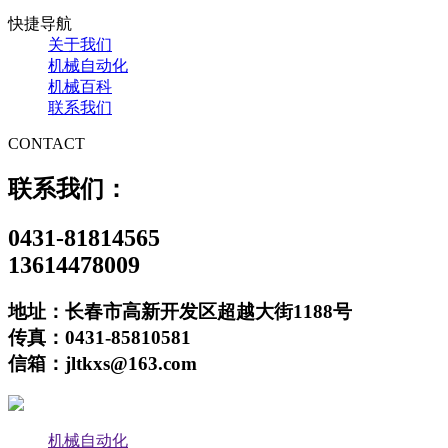
快捷导航
关于我们
机械自动化
机械百科
联系我们
CONTACT
联系我们：
0431-81814565
13614478009
地址：长春市高新开发区超越大街1188号
传真：0431-85810581
信箱：jltkxs@163.com
机械自动化