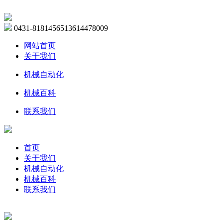
0431-81814565
13614478009
网站首页
关于我们
机械自动化
机械百科
联系我们
首页
关于我们
机械自动化
机械百科
联系我们