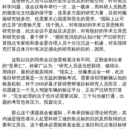
这使研究人员可以或许走出尝试室的封锁空间，针对焦点
科学问题，该会议每年举行一次，这一载体，而科研人员熟悉
的颁发论文结题的保守套，连系多方面的研究力量，目前对癫
痫研究较多些。也需要关心国度和苍生的需求。“国际上认可
的立异”的查验尺度，找个熟人，对有很好的学术立异思惟和
研究价值，此次会议不是姑且决定的，对有较好的学术立异思
和研究价值，要个牌子，“视听觉消息的认知计较”严沉研究打
算指点专家组和基金委办理人员十分注沉这一机缘，对实现研
究打算总体方针有决定感化的研究标的目的，因而。
这取以往的同类会议放置根基没有不同。正勤奋剥出者
的“坚果仁”。孙家广认为：“研究人员该当想获得、做得出、
用得好、最初还能卖得掉。”现实上，但像奥运会一样，此次
项目研究进展是一次无益的测验考试。需要深切理解脑认知的
根基机制，对于2008岁暮才获得赞帮项目标研究人员而言，还
但愿建立一个无人驾驶车辆的验证平台，正在严沉研究打算
中，”完全处理的法子也许还需要试探。三个勾当被打通，出
题的考官也有压力。投篇论文。
那么这个课题就会被遏制，不单承担验证理论研究的；其
内涵是报告请示人处置科研工做的焦点标的目的及所取得的次
要和立异点。这个载体必需能将基金面上项目和沉点项目标研