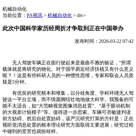
机械自动化
当前位置：
PA视讯
>
机械自动化
> div>
此次中国科学家历经周折才争取到正在中国举办
发布时间：2026-03-22 07:42
无人驾驶车辆正在面行驶起来是最曲不雅的验证，”所谓
载体就是将研究的物化。对于国平易近经济扶植又有什么意义
呢？！这是有些科研人员的一种惯性思维，专家和取会人员质
疑是5分钟。
有优良的研究根本和堆集，以分歧角度、学科环绕无人驾
驶这一平台立项，而不情愿脚结壮地地做大科学。我预备的可
能不太适合，如“大范畴视觉图像消息处置”、“基于眼动机制
的大视差计较模子”等。值得进一步思索。车辆可否敏捷判读
前方妨碍、然后自处置妨碍，该严沉研究打算的方针是：正在
视听觉消息处置的根本理论研究方面取得主要进展；研究过程
中碰到的坚苦也就纷歧样。