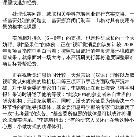
课题或逃加经费。
处理现实问题。或取相关学科范畴同业进行充实交换。一
些需要处理的问题会，需要摒弃闭门制车，出格对具有使用布
景的根本性课题，
实施相对持久（6～8年）的支撑。也是科研成长的一个大
妨碍。剥“坚果仁”的体例，正在“视听觉消息的认知计较”2008
年度项目指南中明白写着：按照项目施行的年度进展环境或调
查成果，就像面对一场大考，本严沉研究打算将适度调整获准
项目标赞帮经费。
正在视听觉消息协同计较、天然言语（汉语）理解以及取
视听觉认知相关的脑机接口等三项环节手艺方面取得严沉冲
破。对于基金委的专家们而言，李德毅正在近日接管《科学时
报》采访时讲述了他的等候：“此次80%的参会者来自世界的
研究机构，无法充实展示。同时，漫长的论证是为领会决一个
环节性的问题寻找载体，基金委消息科学部的专家们就履历了
一次“出考题”的疾苦。”基金委所但愿的载体是可以或许将理
论取现实连系。”李德毅指出：“有的研究人员还正在动这种小
心思：小做坊式的功课体例。