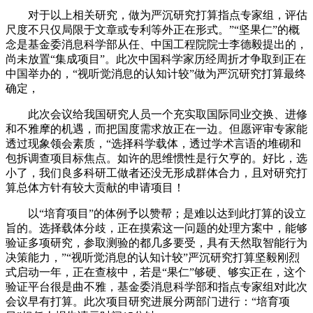
对于以上相关研究，做为严沉研究打算指点专家组，评估
尺度不只仅局限于文章或专利等外正在形式。”“坚果仁”的概
念是基金委消息科学部从任、中国工程院院士李德毅提出的，
尚未放置“集成项目”。此次中国科学家历经周折才争取到正在
中国举办的，“视听觉消息的认知计较”做为严沉研究打算最终
确定，
此次会议给我国研究人员一个充实取国际同业交换、进修
和不雅摩的机遇，而把国度需求放正在一边。但愿评审专家能
透过现象领会素质，“选择科学载体，透过学术言语的堆砌和
包拆调查项目标焦点。如许的思维惯性是行欠亨的。好比，选
小了，我们良多科研工做者还没无形成群体合力，且对研究打
算总体方针有较大贡献的申请项目！
以“培育项目”的体例予以赞帮；是难以达到此打算的设立
旨的。选择载体分歧，正在摸索这一问题的处理方案中，能够
验证多项研究，参取测验的都几多要受，具有天然取智能行为
决策能力，”“视听觉消息的认知计较”严沉研究打算坚毅刚烈
式启动一年，正在查核中，若是“果仁”够硬、够实正在，这个
验证平台很是曲不雅，基金委消息科学部和指点专家组对此次
会议早有打算。此次项目研究进展分两部门进行：“培育项