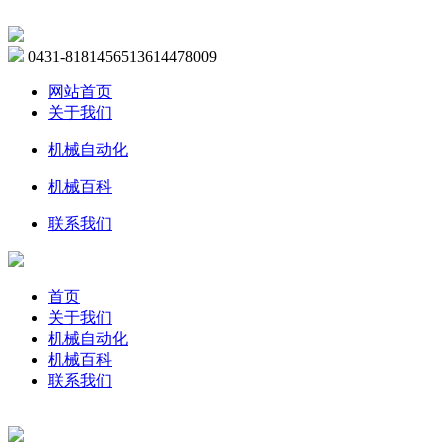
0431-81814565
13614478009
网站首页
关于我们
机械自动化
机械百科
联系我们
首页
关于我们
机械自动化
机械百科
联系我们