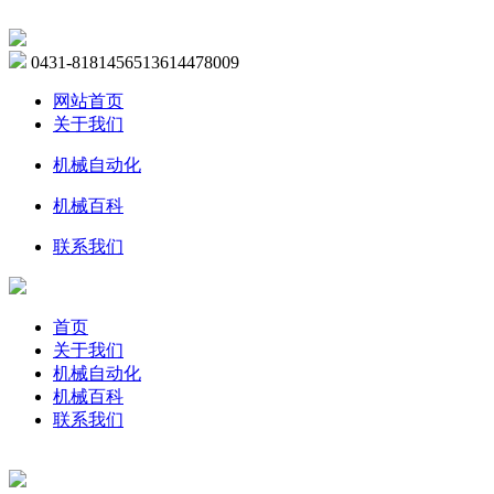
0431-81814565
13614478009
网站首页
关于我们
机械自动化
机械百科
联系我们
首页
关于我们
机械自动化
机械百科
联系我们