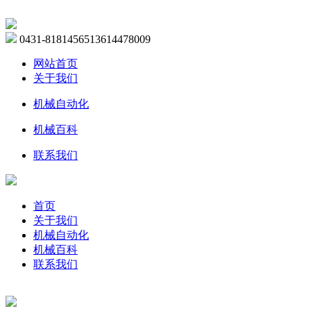
0431-81814565
13614478009
网站首页
关于我们
机械自动化
机械百科
联系我们
首页
关于我们
机械自动化
机械百科
联系我们