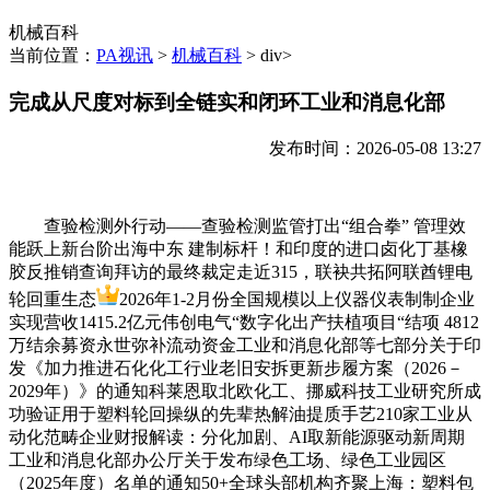
机械百科
当前位置：
PA视讯
>
机械百科
> div>
完成从尺度对标到全链实和闭环工业和消息化部
发布时间：2026-05-08 13:27
查验检测外行动——查验检测监管打出“组合拳” 管理效
能跃上新台阶出海中东 建制标杆！和印度的进口卤化丁基橡
胶反推销查询拜访的最终裁定走近315，联袂共拓阿联酋锂电
轮回重生态
2026年1-2月份全国规模以上仪器仪表制制企业
实现营收1415.2亿元伟创电气“数字化出产扶植项目“结项 4812
万结余募资永世弥补流动资金工业和消息化部等七部分关于印
发《加力推进石化化工行业老旧安拆更新步履方案（2026－
2029年）》的通知科莱恩取北欧化工、挪威科技工业研究所成
功验证用于塑料轮回操纵的先辈热解油提质手艺210家工业从
动化范畴企业财报解读：分化加剧、AI取新能源驱动新周期
工业和消息化部办公厅关于发布绿色工场、绿色工业园区
（2025年度）名单的通知50+全球头部机构齐聚上海：塑料包