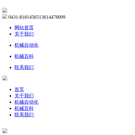
0431-81814565
13614478009
网站首页
关于我们
机械自动化
机械百科
联系我们
首页
关于我们
机械自动化
机械百科
联系我们