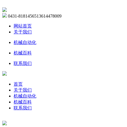
0431-81814565
13614478009
网站首页
关于我们
机械自动化
机械百科
联系我们
首页
关于我们
机械自动化
机械百科
联系我们