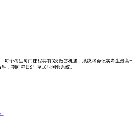
举行，每个考生每门课程共有3次做答机遇，系统将会记实考生最高一次做
分钟，期间每日9时至18时测验系统。
）