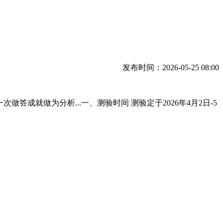
发布时间：2026-05-25 08:00
答成就做为分析...一、测验时间 测验定于2026年4月2日-5