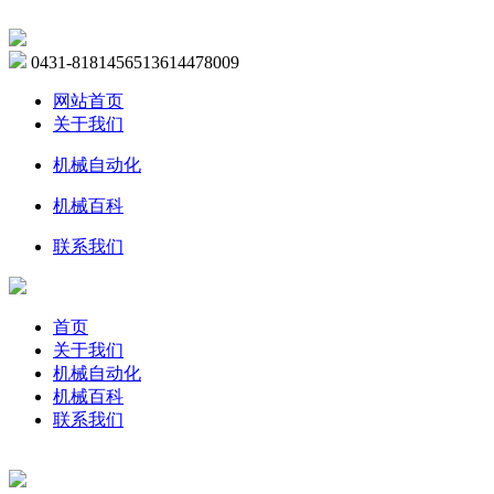
0431-81814565
13614478009
网站首页
关于我们
机械自动化
机械百科
联系我们
首页
关于我们
机械自动化
机械百科
联系我们