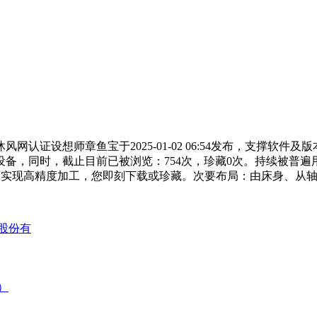
鱼宝于2025-01-02 06:54发布，支撑软件及版本：Solid
备，同时，截止目前已被浏览：754次，珍藏0次。持续被普
：可实现高精度加工，您即刻下载或珍藏。次要布局：由床身、从
股份有
）