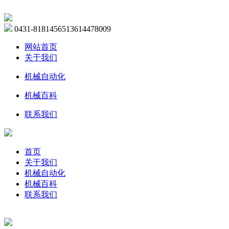
0431-81814565
13614478009
网站首页
关于我们
机械自动化
机械百科
联系我们
首页
关于我们
机械自动化
机械百科
联系我们