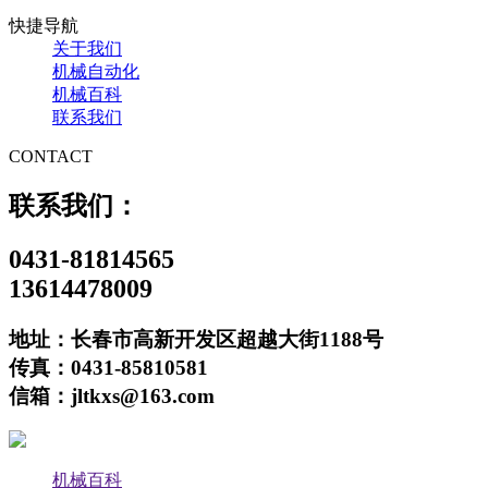
快捷导航
关于我们
机械自动化
机械百科
联系我们
CONTACT
联系我们：
0431-81814565
13614478009
地址：长春市高新开发区超越大街1188号
传真：0431-85810581
信箱：jltkxs@163.com
机械百科