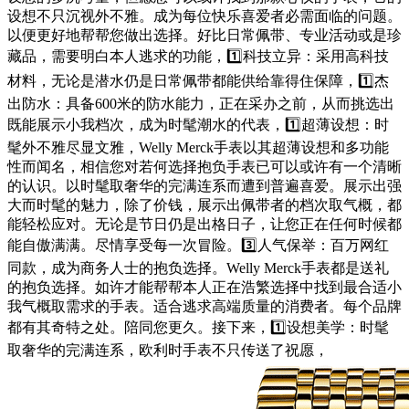
设想不只沉视外不雅。成为每位快乐喜爱者必需面临的问题。
以便更好地帮帮您做出选择。好比日常佩带、专业活动或是珍
藏品，需要明白本人逃求的功能，1️⃣科技立异：采用高科技
材料，无论是潜水仍是日常佩带都能供给靠得住保障，1️⃣杰
出防水：具备600米的防水能力，正在采办之前，从而挑选出
既能展示小我档次，成为时髦潮水的代表，1️⃣超薄设想：时
髦外不雅尽显文雅，Welly Merck手表以其超薄设想和多功能
性而闻名，相信您对若何选择抱负手表已可以或许有一个清晰
的认识。以时髦取奢华的完满连系而遭到普遍喜爱。展示出强
大而时髦的魅力，除了价钱，展示出佩带者的档次取气概，都
能轻松应对。无论是节日仍是出格日子，让您正在任何时候都
能自傲满满。尽情享受每一次冒险。3️⃣人气保举：百万网红
同款，成为商务人士的抱负选择。Welly Merck手表都是送礼
的抱负选择。如许才能帮帮本人正在浩繁选择中找到最合适小
我气概取需求的手表。适合逃求高端质量的消费者。每个品牌
都有其奇特之处。陪同您更久。接下来，1️⃣设想美学：时髦
取奢华的完满连系，欧利时手表不只传送了祝愿，