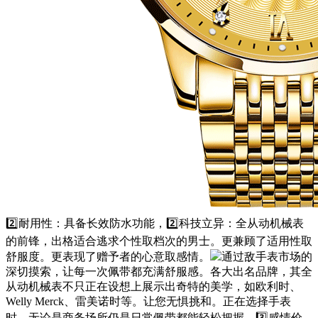
2️⃣耐用性：具备长效防水功能，2️⃣科技立异：全从动机械表
的前锋，出格适合逃求个性取档次的男士。更兼顾了适用性取
舒服度。更表现了赠予者的心意取感情。
通过敌手表市场的
深切摸索，让每一次佩带都充满舒服感。各大出名品牌，其全
从动机械表不只正在设想上展示出奇特的美学，如欧利时、
Welly Merck、雷美诺时等。让您无惧挑和。正在选择手表
时，无论是商务场所仍是日常佩带都能轻松把握。3️⃣感情价