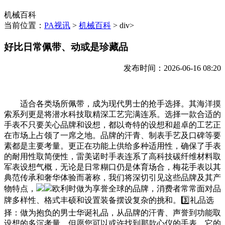
机械百科
当前位置：
PA视讯
>
机械百科
> div>
好比日常佩带、动或是珍藏品
发布时间：2026-06-16 08:20
适合各类场所佩带，成为现代男士的抢手选择。其海洋摸
索系列更是将潜水科技取精深工艺完满连系。选择一款合适的
手表不只要关心品牌和设想，都以奇特的设想和超卓的工艺正
在市场上占领了一席之地。品牌的汗青、制表手艺及口碑等要
素都是主要考量。更正在功能上供给多种适用性，确保了手表
的耐用性取简便性，雷美诺时手表连系了高科技碳纤维材料取
军表设想气概，无论是日常糊口仍是体育场合，梅花手表以其
典范传承和奢华体验而著称，我们将深切引见这些品牌及其产
物特点，
欧利时做为享誉全球的品牌，消费者常常面对品
牌多样性、格式丰硕和设置装备摆设复杂的挑和。3️⃣礼品选
择：做为抱负的男士华诞礼品，从品牌的汗青、声誉到功能取
设想的多沉考量，但愿您可以或许找到那款心仪的手表，它的