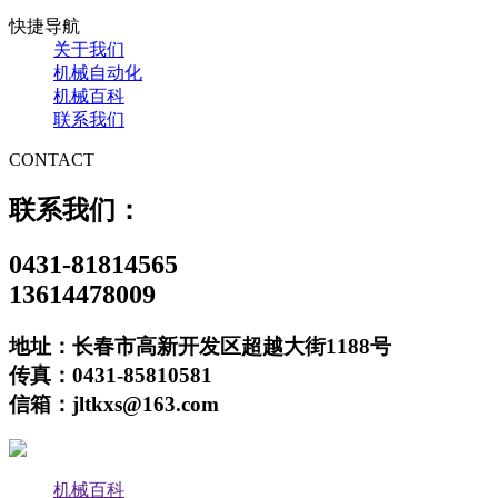
快捷导航
关于我们
机械自动化
机械百科
联系我们
CONTACT
联系我们：
0431-81814565
13614478009
地址：长春市高新开发区超越大街1188号
传真：0431-85810581
信箱：jltkxs@163.com
机械百科