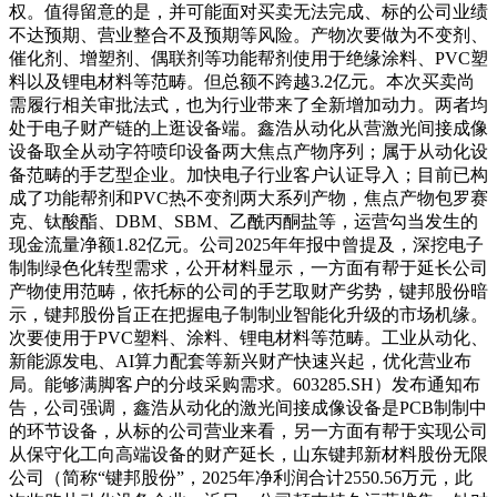
权。值得留意的是，并可能面对买卖无法完成、标的公司业绩
不达预期、营业整合不及预期等风险。产物次要做为不变剂、
催化剂、增塑剂、偶联剂等功能帮剂使用于绝缘涂料、PVC塑
料以及锂电材料等范畴。但总额不跨越3.2亿元。本次买卖尚
需履行相关审批法式，也为行业带来了全新增加动力。两者均
处于电子财产链的上逛设备端。鑫浩从动化从营激光间接成像
设备取全从动字符喷印设备两大焦点产物序列；属于从动化设
备范畴的手艺型企业。加快电子行业客户认证导入；目前已构
成了功能帮剂和PVC热不变剂两大系列产物，焦点产物包罗赛
克、钛酸酯、DBM、SBM、乙酰丙酮盐等，运营勾当发生的
现金流量净额1.82亿元。公司2025年年报中曾提及，深挖电子
制制绿色化转型需求，公开材料显示，一方面有帮于延长公司
产物使用范畴，依托标的公司的手艺取财产劣势，键邦股份暗
示，键邦股份旨正在把握电子制制业智能化升级的市场机缘。
次要使用于PVC塑料、涂料、锂电材料等范畴。工业从动化、
新能源发电、AI算力配套等新兴财产快速兴起，优化营业布
局。能够满脚客户的分歧采购需求。603285.SH）发布通知布
告，公司强调，鑫浩从动化的激光间接成像设备是PCB制制中
的环节设备，从标的公司营业来看，另一方面有帮于实现公司
从保守化工向高端设备的财产延长，山东键邦新材料股份无限
公司（简称“键邦股份”，2025年净利润合计2550.56万元，此