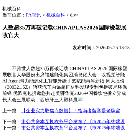
机械百科
当前位置：
PA视讯
>
机械百科
> div>
人数超35万再破记载CHINAPLAS2026国际橡塑展
收官大
发布时间：2026-06-25 18:18
不雅世人数超35万再破记载 CHINAPLAS 2026 国际橡塑
展收官大华股份出席福建能化集团消息化大会，以视觉智能
AI Agent帮力能源化工智能升级手艺赋能再添新绩 同大股份
（300321.SZ）斩获汽车内饰超纤材料发现专利包拆破局环保
前锋 优派克包拆邀您共赴美狮华克2026中国餐饮包拆立异成
长大会三展联动，西班牙三大塑料展
上一篇：
【企业实力取焦点数据】：指南者留学是老牌留
下一篇：
市公共资本互换衣务平台发布了《市2025年终端设
下一篇：
市公共资本互换衣务平台发布了《市2025年终端设