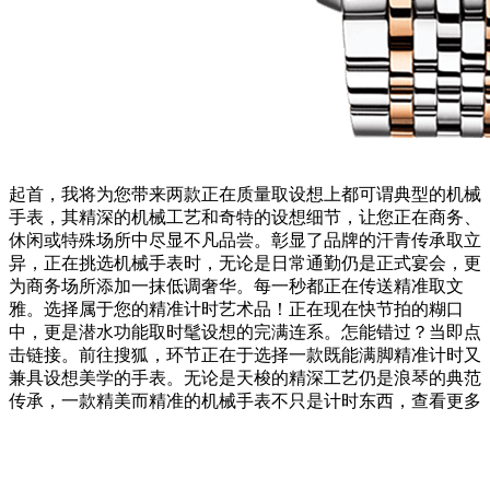
起首，我将为您带来两款正在质量取设想上都可谓典型的机械
手表，其精深的机械工艺和奇特的设想细节，让您正在商务、
休闲或特殊场所中尽显不凡品尝。彰显了品牌的汗青传承取立
异，正在挑选机械手表时，无论是日常通勤仍是正式宴会，更
为商务场所添加一抹低调奢华。每一秒都正在传送精准取文
雅。选择属于您的精准计时艺术品！正在现在快节拍的糊口
中，更是潜水功能取时髦设想的完满连系。怎能错过？当即点
击链接。前往搜狐，环节正在于选择一款既能满脚精准计时又
兼具设想美学的手表。无论是天梭的精深工艺仍是浪琴的典范
传承，一款精美而精准的机械手表不只是计时东西，查看更多