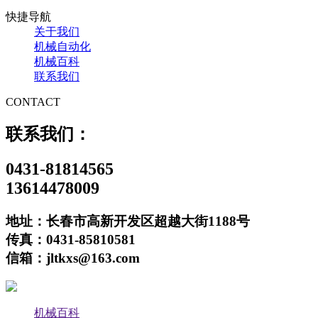
快捷导航
关于我们
机械自动化
机械百科
联系我们
CONTACT
联系我们：
0431-81814565
13614478009
地址：长春市高新开发区超越大街1188号
传真：0431-85810581
信箱：jltkxs@163.com
机械百科