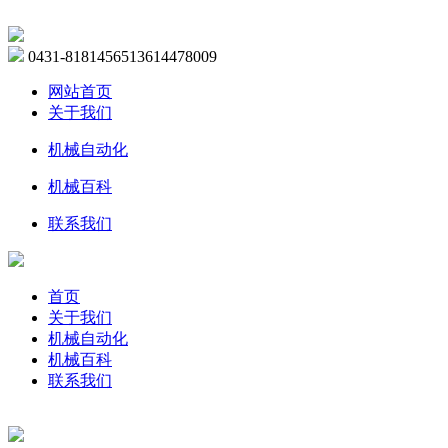
0431-81814565
13614478009
网站首页
关于我们
机械自动化
机械百科
联系我们
首页
关于我们
机械自动化
机械百科
联系我们