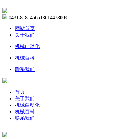
0431-81814565
13614478009
网站首页
关于我们
机械自动化
机械百科
联系我们
首页
关于我们
机械自动化
机械百科
联系我们