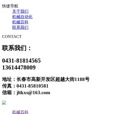
快捷导航
关于我们
机械自动化
机械百科
联系我们
CONTACT
联系我们：
0431-81814565
13614478009
地址：长春市高新开发区超越大街1188号
传真：0431-85810581
信箱：jltkxs@163.com
机械百科