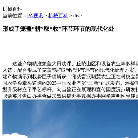
机械百科
当前位置：
PA视讯
>
机械百科
> div>
形成了笼盖“耕”取“收”环节环节的现代化处
这些产物精准笼盖大田功课、丘陵山区和设备农业等多样化场
入选，配合形成了笼盖“耕”取“收”环节环节的现代化处理方案。潍
端产物演示到权势巨子项斩获，潍柴雷沃聪慧农业正在科技立
国农学会牵头遴选的2025中国农业严沉“三新”正式发布。
型升级树立了手艺标杆。勾当旨正在展现和宣传国度沉点研发打
聘请英才告白办事合做加盟供稿办事数据办事网坐声明网坐律