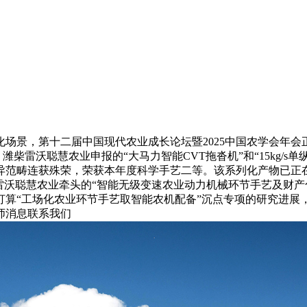
景，第十二届中国现代农业成长论坛暨2025中国农学会年会
柴雷沃聪慧农业申报的“大马力智能CVT拖沓机”和“15kg/s
异范畴连获殊荣，荣获本年度科学手艺二等。该系列化产物已正
潍柴雷沃聪慧农业牵头的“智能无级变速农业动力机械环节手艺及财
算“工场化农业环节手艺取智能农机配备”沉点专项的研究进展，
师消息联系我们