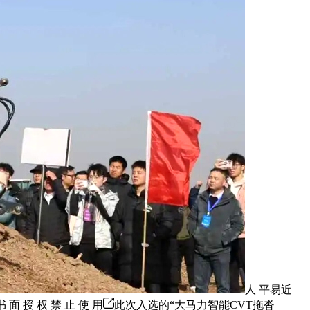
人 平易近
 授 权 禁 止 使 用
此次入选的“大马力智能CVT拖沓