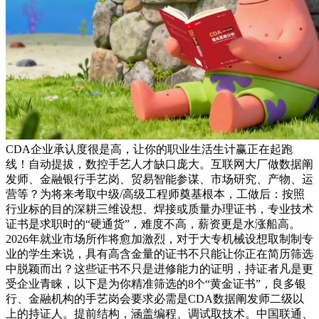
CDA企业承认度很是高，让你的职业生活生计赢正在起跑
线！自动提拔，数控手艺人才缺口庞大。互联网大厂做数据阐
发师、金融银行手艺岗、贸易智能参谋、市场研究、产物、运
营等？为将来考取中级/高级工程师奠基根本，工做后：按照
行业标的目的深耕三维设想、焊接或质量办理证书，专业技术
证书是求职时的“硬通货”，难度不高，薪资更是水涨船高。
2026年就业市场所作将愈加激烈，对于大专机械设想取制制专
业的学生来说，具有高含金量的证书不只能让你正在简历筛选
中脱颖而出？这些证书不只是进修能力的证明，持证者凡是更
受企业青睐，以下是为你精准筛选的8个“黄金证书”，良多银
行、金融机构的手艺岗会要求必需是CDA数据阐发师二级以
上的持证人。提前结构，涵盖编程、调试取技术。中国联通、