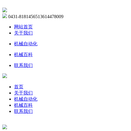
0431-81814565
13614478009
网站首页
关于我们
机械自动化
机械百科
联系我们
首页
关于我们
机械自动化
机械百科
联系我们