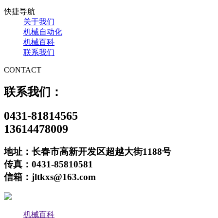
快捷导航
关于我们
机械自动化
机械百科
联系我们
CONTACT
联系我们：
0431-81814565
13614478009
地址：长春市高新开发区超越大街1188号
传真：0431-85810581
信箱：jltkxs@163.com
机械百科