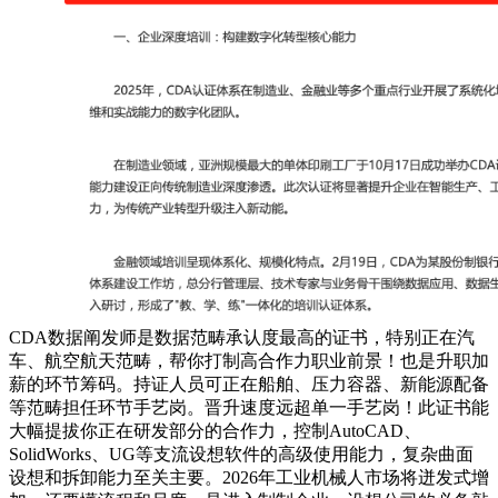
CDA数据阐发师是数据范畴承认度最高的证书，特别正在汽
车、航空航天范畴，帮你打制高合作力职业前景！也是升职加
薪的环节筹码。持证人员可正在船舶、压力容器、新能源配备
等范畴担任环节手艺岗。晋升速度远超单一手艺岗！此证书能
大幅提拔你正在研发部分的合作力，控制AutoCAD、
SolidWorks、UG等支流设想软件的高级使用能力，复杂曲面
设想和拆卸能力至关主要。2026年工业机械人市场将迸发式增