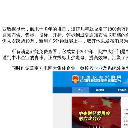
西数据显示，颠末十多年的堆集，短短几年就吸引了1800余万
通知布告、售标、投标、开标、评标到成交通知布告取归档的全
训人次跨越10万，新用户5分钟就能上手，取其他以发布消息为
所有消息都能免费查看，它成立于2017年，此中大部门是
遭到中小企业的青睐。正在投标上少走弯、提高效率。汇聚了跨
同时也笼盖南方电网大集体企业、参控股企业及系统外单元。