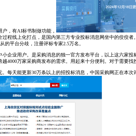
用户，有AI标书制做功能，
过程线上化打点，是国内第三方专业投标消息网坐中的佼佼者。
从的平台分歧，注册评标专家2.5万名。
中小企业用户。是采购消息的独一官方发布平台，以上这六家投
越4000万家采购商发布的需求。用起来十分便利。对于需要找投
每天能更新30万条以上的招投标消息，中国采购网正在本次