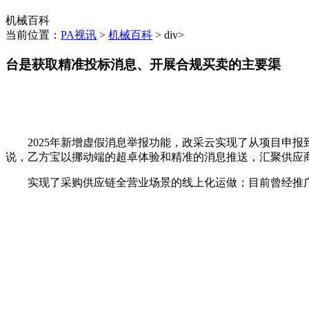
机械百科
当前位置：
PA视讯
>
机械百科
> div>
台是获取精准投标消息、开展合规买卖的主要渠
2025年新增虚假消息举报功能，政采云实现了从项目申报
说，乙方宝以挪动端的超卓体验和精准的消息推送，汇聚供应商
实现了采购供应链全营业场景的线上化运做；目前曾经推广