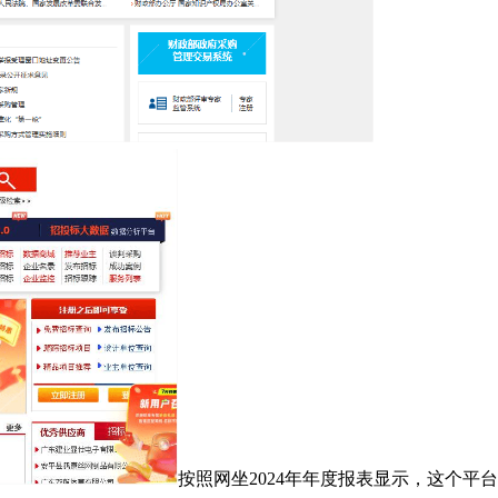
按照网坐2024年年度报表显示，这个平