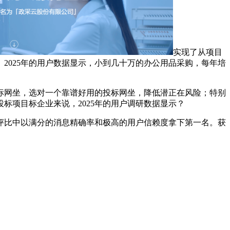
实现了从项目
2025年的用户数据显示，小到几十万的办公用品采购，每年培
标网坐，选对一个靠谱好用的投标网坐，降低潜正在风险；特别
标项目标企业来说，2025年的用户调研数据显示？
评比中以满分的消息精确率和极高的用户信赖度拿下第一名。获