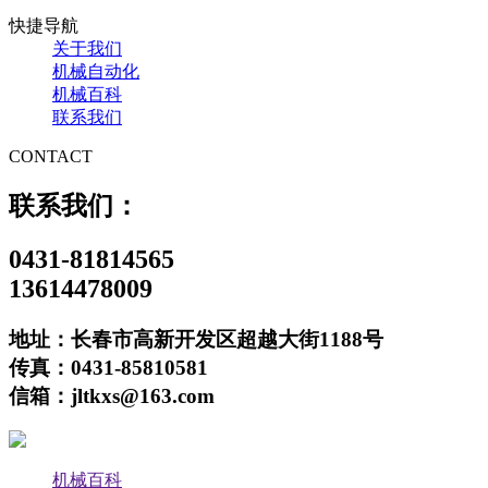
快捷导航
关于我们
机械自动化
机械百科
联系我们
CONTACT
联系我们：
0431-81814565
13614478009
地址：长春市高新开发区超越大街1188号
传真：0431-85810581
信箱：jltkxs@163.com
机械百科