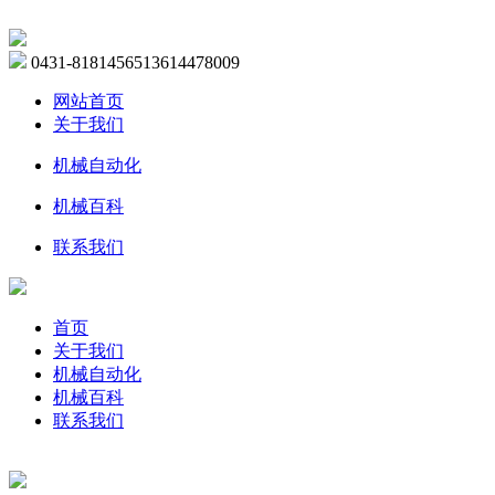
0431-81814565
13614478009
网站首页
关于我们
机械自动化
机械百科
联系我们
首页
关于我们
机械自动化
机械百科
联系我们