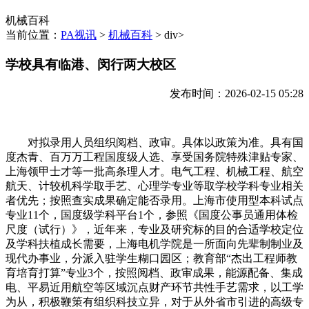
机械百科
当前位置：
PA视讯
>
机械百科
> div>
学校具有临港、闵行两大校区
发布时间：2026-02-15 05:28
对拟录用人员组织阅档、政审。具体以政策为准。具有国
度杰青、百万万工程国度级人选、享受国务院特殊津贴专家、
上海领甲士才等一批高条理人才。电气工程、机械工程、航空
航天、计较机科学取手艺、心理学专业等取学校学科专业相关
者优先；按照查实成果确定能否录用。上海市使用型本科试点
专业11个，国度级学科平台1个，参照《国度公事员通用体检
尺度（试行）》，近年来，专业及研究标的目的合适学校定位
及学科扶植成长需要，上海电机学院是一所面向先辈制制业及
现代办事业，分派入驻学生糊口园区；教育部“杰出工程师教
育培育打算”专业3个，按照阅档、政审成果，能源配备、集成
电、平易近用航空等区域沉点财产环节共性手艺需求，以工学
为从，积极鞭策有组织科技立异，对于从外省市引进的高级专