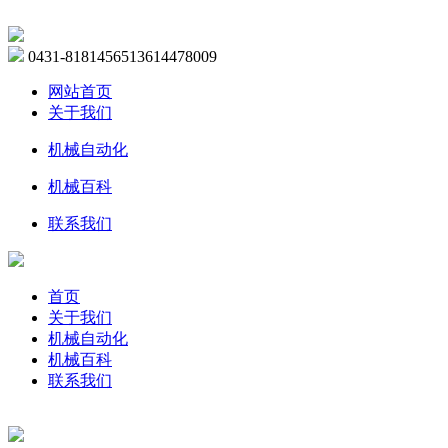
0431-81814565
13614478009
网站首页
关于我们
机械自动化
机械百科
联系我们
首页
关于我们
机械自动化
机械百科
联系我们