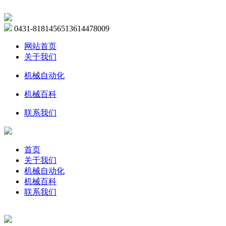
0431-81814565
13614478009
网站首页
关于我们
机械自动化
机械百科
联系我们
首页
关于我们
机械自动化
机械百科
联系我们